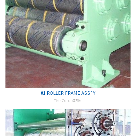
#1 ROLLER FRAME ASS`Y
Tire Cord 열처리