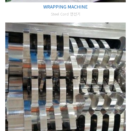
WRAPPING MACHINE
Steel Cord 연선기