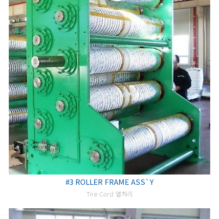
#3 ROLLER FRAME ASS`Y
Tire Cord 열처리