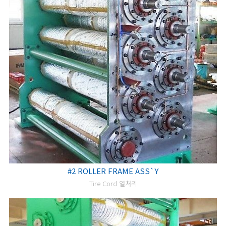
#2 ROLLER FRAME ASS`Y
Tire Cord 열처리