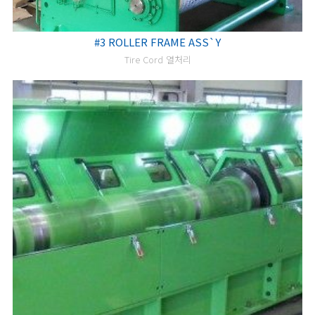
#3 ROLLER FRAME ASS`Y
Tire Cord 열처리