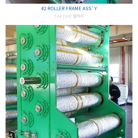
#2 ROLLER FRAME ASS`Y
Tire Cord 열처리