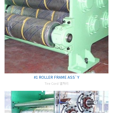
#1 ROLLER FRAME ASS`Y
Tire Cord 열처리