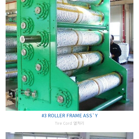
#3 ROLLER FRAME ASS`Y
Tire Cord 열처리