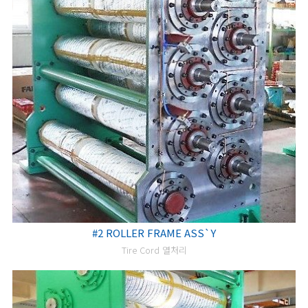
#2 ROLLER FRAME ASS`Y
Tire Cord 열처리