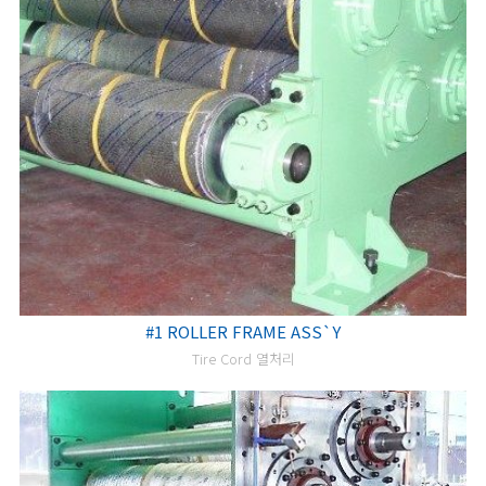
#1 ROLLER FRAME ASS`Y
Tire Cord 열처리