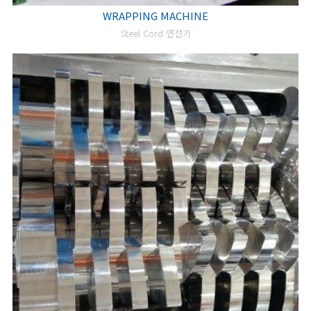
WRAPPING MACHINE
Steel Cord 연선기