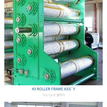
#3 ROLLER FRAME ASS`Y
Tire Cord 열처리