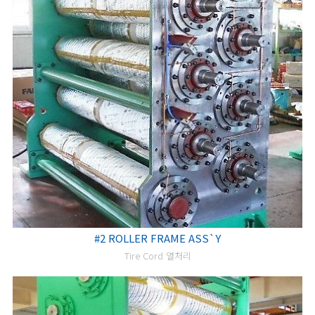
#2 ROLLER FRAME ASS`Y
Tire Cord 열처리