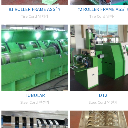
#1 ROLLER FRAME ASS`Y
#2 ROLLER FRAME ASS`
Tire Cord 열처리
Tire Cord 열처리
TUBULAR
DT2
Steel Cord 연선기
Steel Cord 연선기