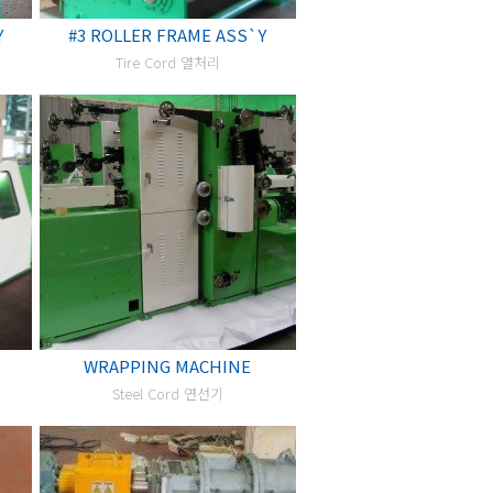
Y
#3 ROLLER FRAME ASS`Y
Tire Cord 열처리
WRAPPING MACHINE
Steel Cord 연선기