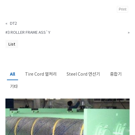
Print
«
DT2
#3 ROLLER FRAME ASS`Y
»
List
All
Tire Cord 열처리
Steel Cord 연선기
중합기
기타