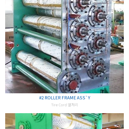
#2 ROLLER FRAME ASS`Y
Tire Cord 열처리