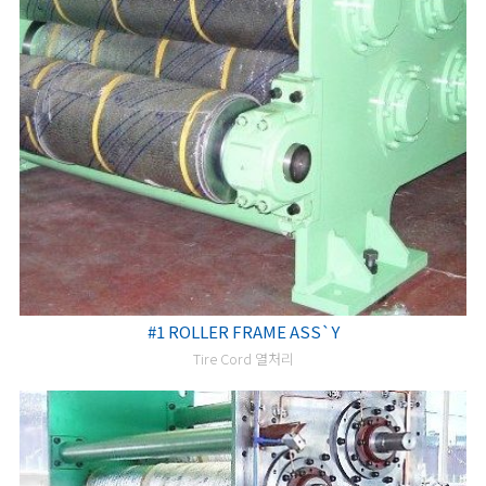
#1 ROLLER FRAME ASS`Y
Tire Cord 열처리