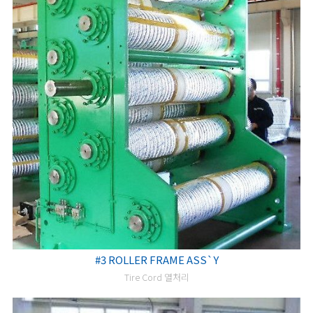
#3 ROLLER FRAME ASS`Y
Tire Cord 열처리