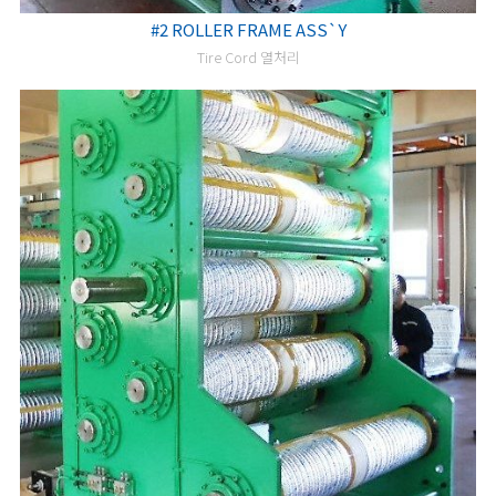
#2 ROLLER FRAME ASS`Y
Tire Cord 열처리