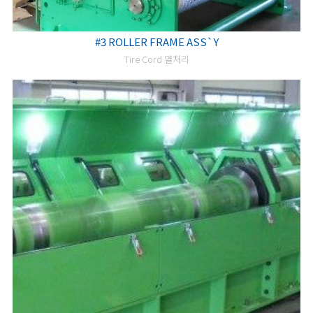
#3 ROLLER FRAME ASS`Y
Tire Cord 열처리