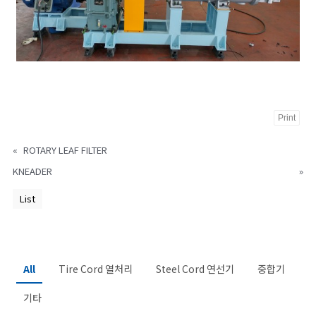
Print
«
ROTARY LEAF FILTER
KNEADER
»
List
All
Tire Cord 열처리
Steel Cord 연선기
중합기
기타