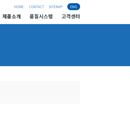
HOME
CONTACT
SITEMAP
ENG
제품소개
품질시스템
고객센터
E