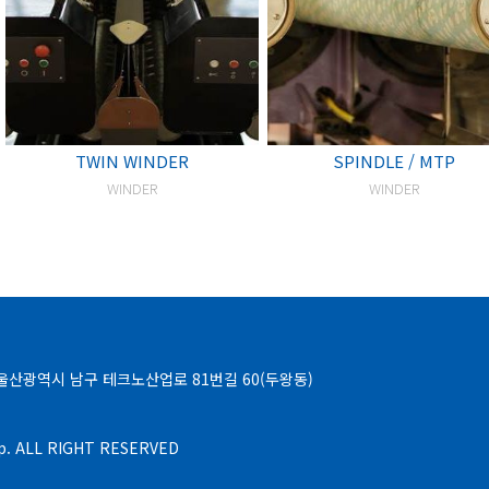
TWIN WINDER
SPINDLE / MTP
WINDER
WINDER
 울산광역시 남구 테크노산업로 81번길 60(두왕동)
rp. ALL RIGHT RESERVED