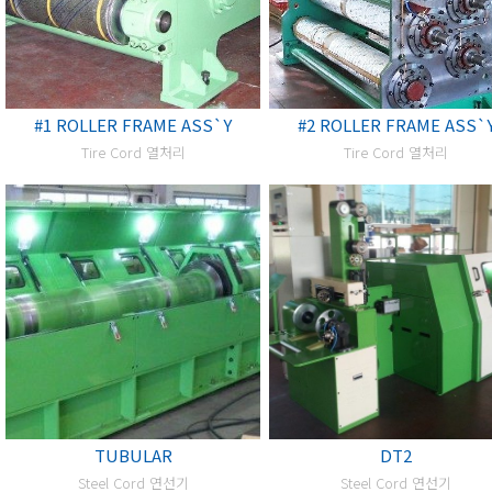
#1 ROLLER FRAME ASS`Y
#2 ROLLER FRAME ASS`
Tire Cord 열처리
Tire Cord 열처리
TUBULAR
DT2
Steel Cord 연선기
Steel Cord 연선기