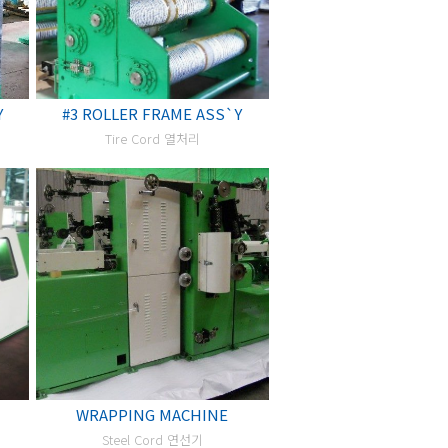
Y
#3 ROLLER FRAME ASS`Y
Tire Cord 열처리
WRAPPING MACHINE
Steel Cord 연선기