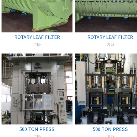
ROTARY LEAF FILTER
ROTARY LEAF FILTER
기타
기타
500 TON PRESS
500 TON PRESS
기타
기타