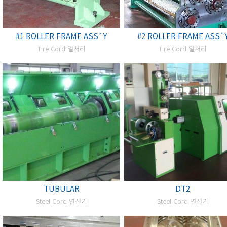
#1 ROLLER FRAME ASS`Y
#2 ROLLER FRAME ASS`
Tire Cord 열처리
Tire Cord 열처리
TUBULAR
DT2
Steel Cord 연선기
Steel Cord 연선기