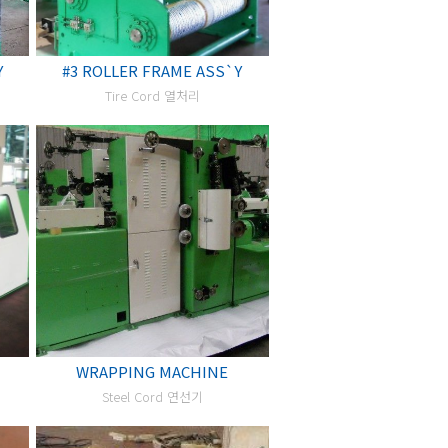
Y
#3 ROLLER FRAME ASS`Y
Tire Cord 열처리
WRAPPING MACHINE
Steel Cord 연선기