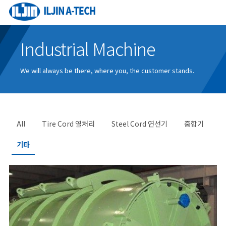
Industrial Machine
We will always be there, where you, the customer stands.
All
Tire Cord 열처리
Steel Cord 연선기
중합기
기타