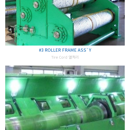
#3 ROLLER FRAME ASS`Y
Tire Cord 열처리