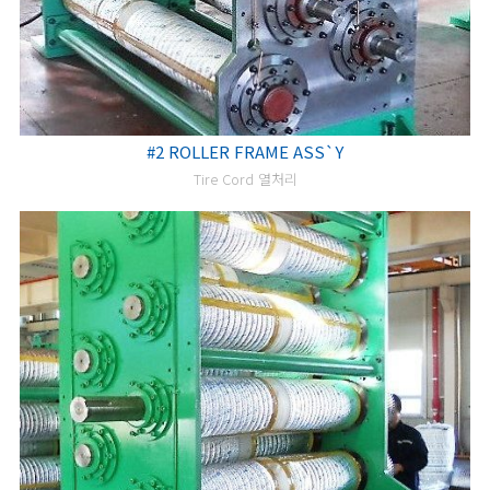
#2 ROLLER FRAME ASS`Y
Tire Cord 열처리