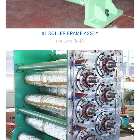
#1 ROLLER FRAME ASS`Y
Tire Cord 열처리