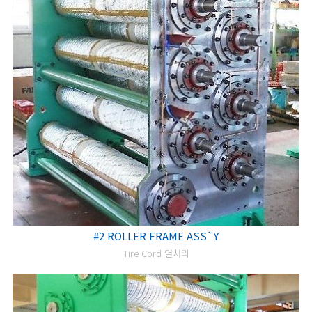
#2 ROLLER FRAME ASS`Y
Tire Cord 열처리