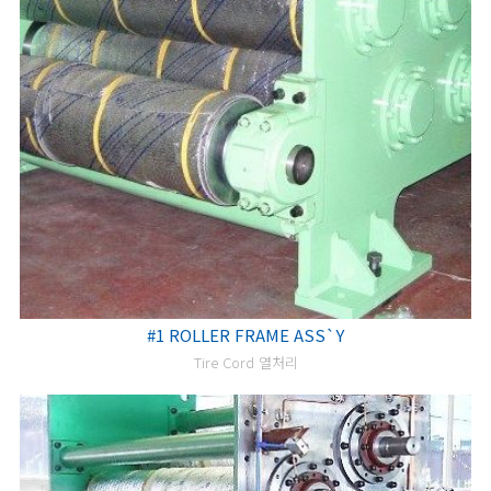
#1 ROLLER FRAME ASS`Y
Tire Cord 열처리