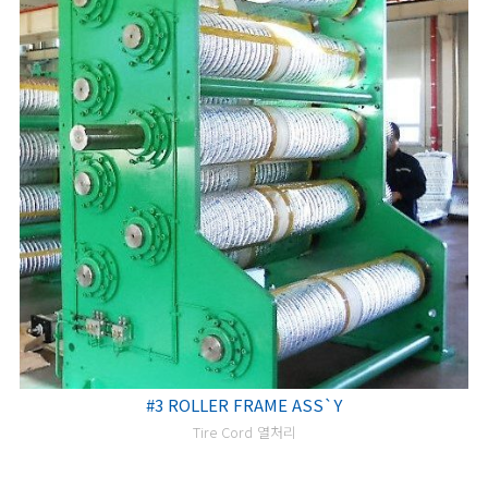
#3 ROLLER FRAME ASS`Y
Tire Cord 열처리